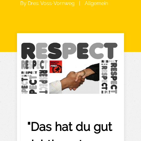
By
Dres. Voss-Vornweg
|
Allgemein
"Das hat du gut