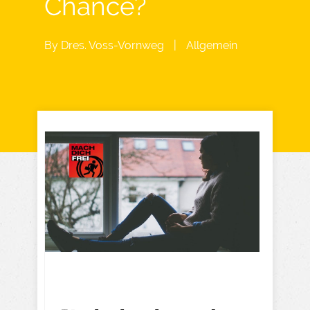
Chance?
By
Dres. Voss-Vornweg
|
Allgemein